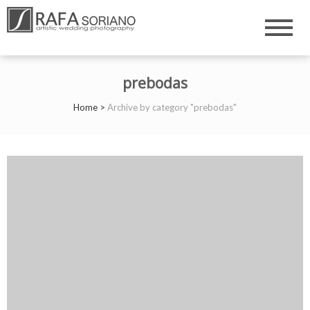
Rafa Soriano
Fotógrafo de Bodas
Valencia Castellón
prebodas
Home
>
Archive by category "prebodas"